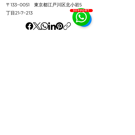
​〒133−0051 東京都江戸川区北小岩5
SUPPORT
丁目21‐7−213
© 2035 by Autono. Powered and secured
by
AMTORIN
個人情報保護方針
会員利用
規約
個人情報の開示などご請求の流れ
特定商取引法
© AMTORIN Corporation
© Etoile Co., Ltd.
関連ブランド：StarVal